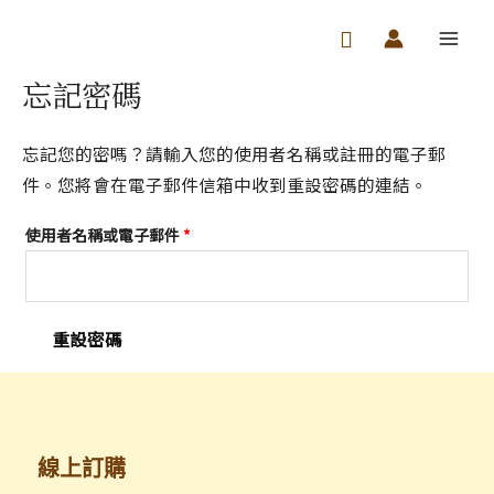
跳
MAIN
至
MEN
主
忘記密碼
必
要
填
內
忘記您的密嗎？請輸入您的使用者名稱或註冊的電子郵
容
件。您將會在電子郵件信箱中收到重設密碼的連結。
使用者名稱或電子郵件
*
重設密碼
線上訂購